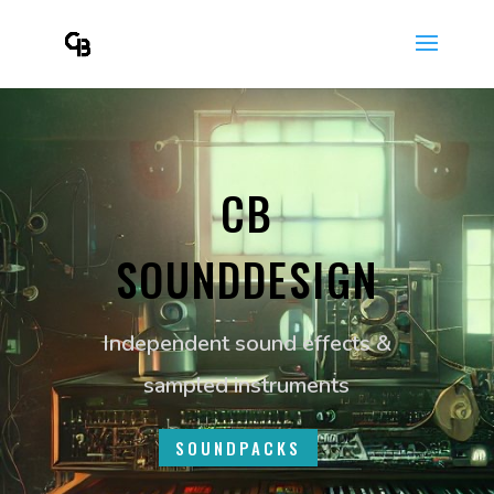
CB
SOUNDDESIGN
Independent sound effects &
sampled instruments
SOUNDPACKS